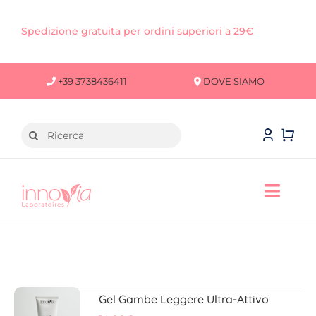
Salta
al
Spedizione gratuita per ordini superiori a 29€
contenuto
+39 3738436411
DOVE SIAMO
Cerca
per:
Toggl
Navig
VISO
CORPO
Gel Gambe Leggere Ultra-Attivo
CAPELLI