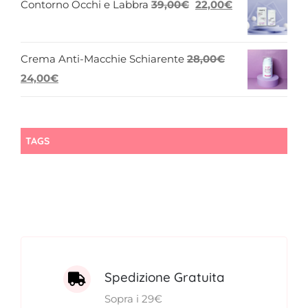
Il
Il
Contorno Occhi e Labbra
39,00
€
22,00
€
originale
attuale
prezzo
prezzo
era:
è:
originale
attuale
45,00€.
22,00€.
Crema Anti-Macchie Schiarente
28,00
€
era:
è:
Il
Il
24,00
€
39,00€.
22,00€.
prezzo
prezzo
originale
attuale
era:
è:
TAGS
28,00€.
24,00€.
Spedizione Gratuita
Sopra i 29€