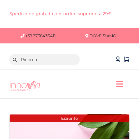
Salta
al
Spedizione gratuita per ordini superiori a 29€
contenuto
+39 3738436411
DOVE SIAMO
Cerca
per:
Toggl
Navig
VISO
CORPO
Esaurito
CAPELLI