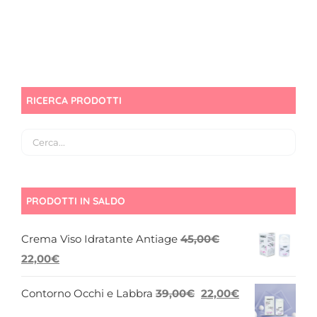
RICERCA PRODOTTI
PRODOTTI IN SALDO
Crema Viso Idratante Antiage
45,00
€
Il
Il
22,00
€
prezzo
prezzo
Il
Il
Contorno Occhi e Labbra
39,00
€
22,00
€
originale
attuale
prezzo
prezzo