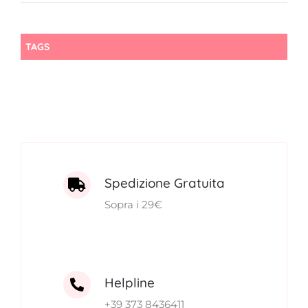
prezzo
prezzo
originale
attuale
era:
è:
TAGS
28,00€.
24,00€.
Spedizione Gratuita
Sopra i 29€
Helpline
+39 373 8436411