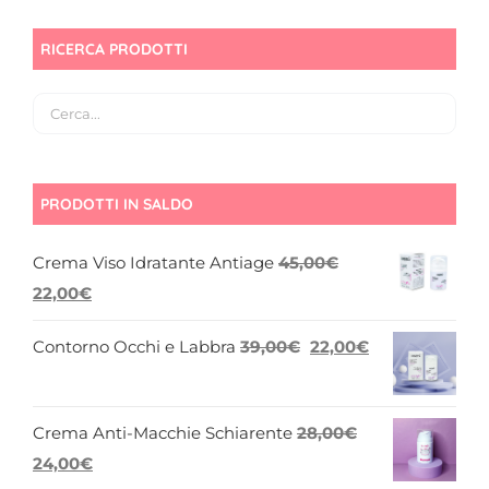
RICERCA PRODOTTI
PRODOTTI IN SALDO
Crema Viso Idratante Antiage
45,00
€
Il
Il
22,00
€
prezzo
prezzo
Il
Il
Contorno Occhi e Labbra
39,00
€
22,00
€
originale
attuale
prezzo
prezzo
era:
è:
originale
attuale
45,00€.
22,00€.
Crema Anti-Macchie Schiarente
28,00
€
era:
è:
Il
Il
24,00
€
39,00€.
22,00€.