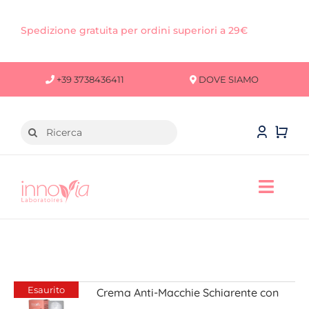
Salta
al
Spedizione gratuita per ordini superiori a 29€
contenuto
+39 3738436411
DOVE SIAMO
Cerca
per:
Toggl
Navig
VISO
CORPO
Esaurito
Crema Anti-Macchie Schiarente con
CAPELLI