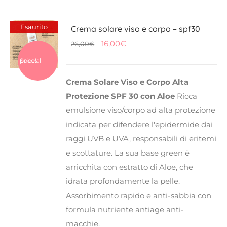
Esaurito
Crema solare viso e corpo – spf30
Il
Il
16,00
€
26,00
€
prezzo
prezzo
Special price!
originale
attuale
Crema
Solare Viso e Corpo Alta
era:
è:
Protezione SPF 30 con Aloe
Ricca
26,00€.
16,00€.
emulsione viso/corpo ad alta protezione
indicata per difendere l'epidermide dai
raggi UVB e UVA, responsabili di eritemi
e scottature. La sua base green è
arricchita con estratto di Aloe, che
idrata profondamente la pelle.
Assorbimento rapido e anti-sabbia con
formula nutriente antiage anti-
macchie.