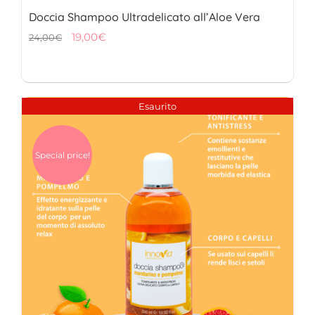
Doccia Shampoo Ultradelicato all’Aloe Vera
Il
Il
19,00
€
24,00
€
prezzo
prezzo
originale
attuale
era:
è:
Esaurito
24,00€.
19,00€.
Special price!