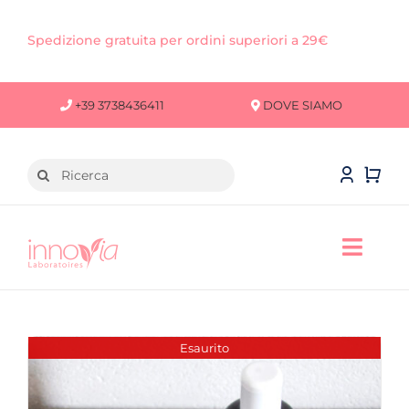
Salta
al
Spedizione gratuita per ordini superiori a 29€
contenuto
+39 3738436411
DOVE SIAMO
Cerca
per:
Toggl
Navig
VISO
CORPO
Esaurito
CAPELLI