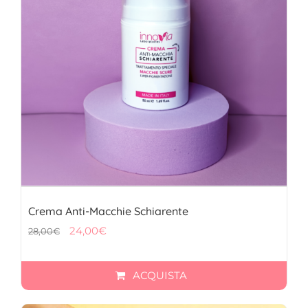
Crema Anti-Macchie Schiarente
Il
Il
24,00
€
28,00
€
prezzo
prezzo
originale
attuale
ACQUISTA
era:
è:
28,00€.
24,00€.