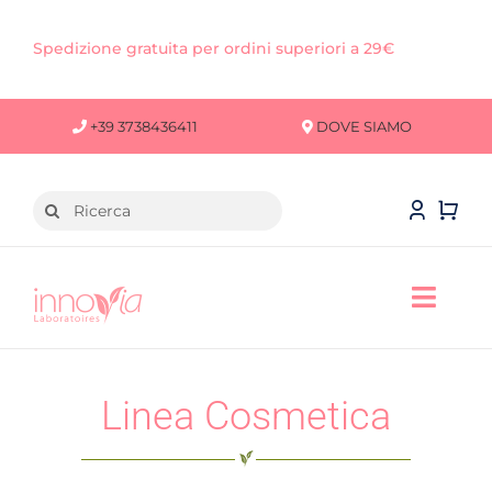
Salta
al
Spedizione gratuita per ordini superiori a 29€
contenuto
+39 3738436411
DOVE SIAMO
Cerca
per:
Toggl
Navig
VISO
Linea Cosmetica
CORPO
CAPELLI