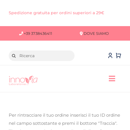
Salta
al
Spedizione gratuita per ordini superiori a 29€
contenuto
+39 3738436411
DOVE SIAMO
Cerca
per:
Toggl
Navig
VISO
CORPO
Per rintracciare il tuo ordine inserisci il tuo ID ordine
nel campo sottostante e premi il bottone "Traccia".
CAPELLI