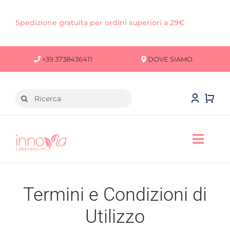
Salta
al
Spedizione gratuita per ordini superiori a 29€
contenuto
+39 3738436411
DOVE SIAMO
Cerca
per:
Toggl
Navig
VISO
Termini e Condizioni di
CORPO
Utilizzo
CAPELLI