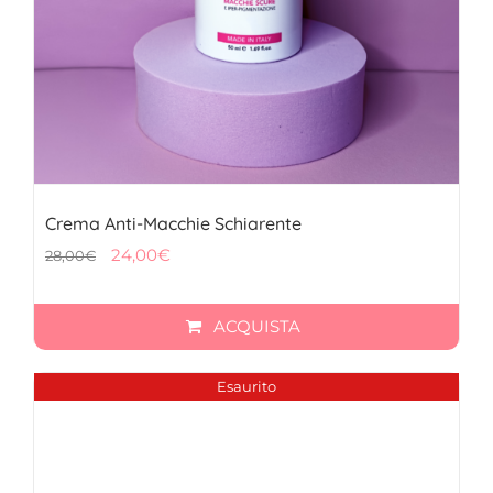
Crema Anti-Macchie Schiarente
Il
Il
24,00
€
28,00
€
prezzo
prezzo
originale
attuale
ACQUISTA
era:
è:
28,00€.
24,00€.
Esaurito