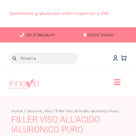
Salta
al
Spedizione gratuita per ordini superiori a 29€
contenuto
+39 3738436411
DOVE SIAMO
Cerca
per:
Toggl
Navig
VISO
Home
Ialuronic
Viso
Filler Viso all’Acido Ialuronico Puro
CORPO
FILLER VISO ALL’ACIDO
IALURONICO PURO
CAPELLI