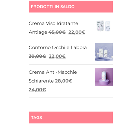
PRODOTTI IN SALDO
Crema Viso Idratante
Il
Il
Antiage
45,00
€
22,00
€
prezzo
prezzo
Contorno Occhi e Labbra
originale
attuale
Il
Il
39,00
€
22,00
€
era:
è:
prezzo
prezzo
45,00€.
22,00€.
Crema Anti-Macchie
originale
attuale
Schiarente
28,00
€
era:
è:
Il
Il
24,00
€
39,00€.
22,00€.
prezzo
prezzo
originale
attuale
era:
è:
TAGS
28,00€.
24,00€.