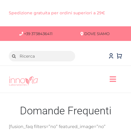
Salta
al
Spedizione gratuita per ordini superiori a 29€
contenuto
+39 3738436411
DOVE SIAMO
Cerca
per:
Toggl
Navig
VISO
Domande Frequenti
CORPO
[fusion_faq filters=”no” featured_image=”no”
CAPELLI