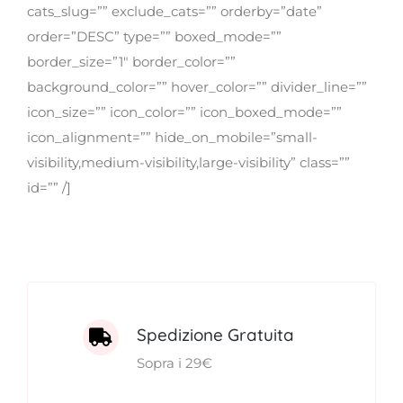
cats_slug=”” exclude_cats=”” orderby=”date”
order=”DESC” type=”” boxed_mode=””
FITOTERAPICI
border_size=”1″ border_color=””
background_color=”” hover_color=”” divider_line=””
SOLARI
icon_size=”” icon_color=”” icon_boxed_mode=””
icon_alignment=”” hide_on_mobile=”small-
CHI SIAMO
visibility,medium-visibility,large-visibility” class=””
id=”” /]
Spedizione Gratuita
Sopra i 29€