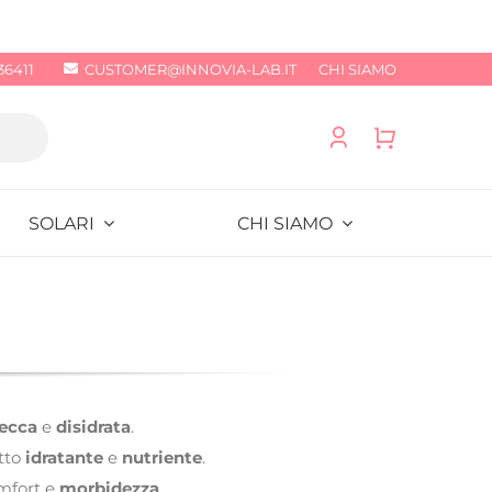
36411
CUSTOMER@INNOVIA-LAB.IT
CHI SIAMO
SOLARI
CHI SIAMO
secca
e
disidrata
.
tto
idratante
e
nutriente
.
mfort e
morbidezza
.