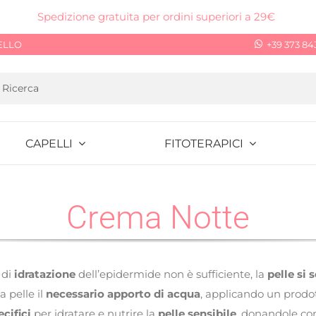
Spedizione gratuita per ordini superiori a 29€
ELLO
+39 373 84
CAPELLI
FITOTERAPICI
Crema Notte
 di
idratazione
dell’epidermide non è sufficiente, la
pelle si 
a pelle il
necessario apporto di acqua
, applicando un prodo
cifici
per idratare e nutrire la
pelle sensibile
, donandole co