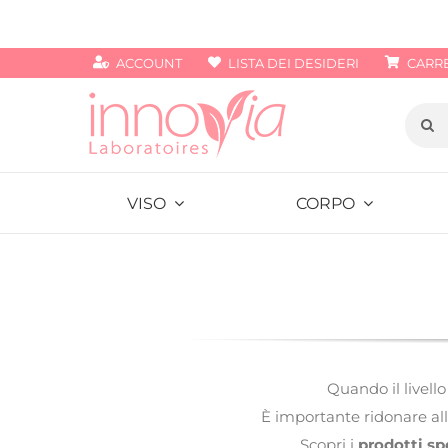
Salta
al
ACCOUNT
LISTA DEI DESIDERI
CARR
contenuto
Cerca
per:
VISO
CORPO
Quando il livello
È importante ridonare all
Scopri i
prodotti spe