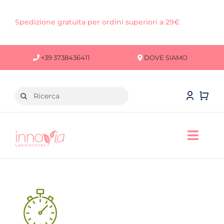
Salta
al
Spedizione gratuita per ordini superiori a 29€
contenuto
+39 3738436411
DOVE SIAMO
Cerca
per:
Toggl
Navig
VISO
CORPO
CAPELLI