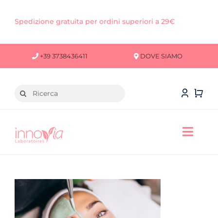
Salta
al
Spedizione gratuita per ordini superiori a 29€
contenuto
+39 3738436411
DOVE SIAMO
Cerca
per:
Toggl
Navig
VISO
CORPO
CAPELLI