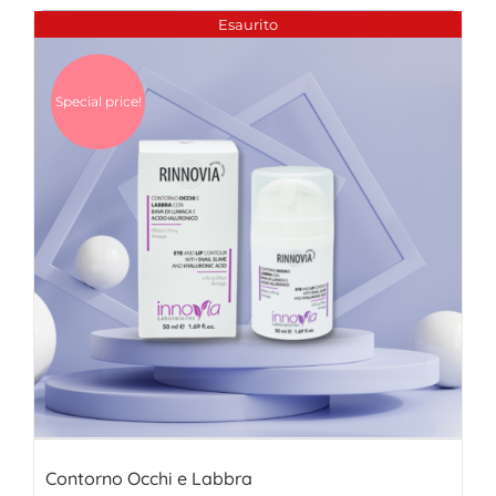
era:
è:
Esaurito
24,00€.
16,00€.
Special price!
Contorno Occhi e Labbra