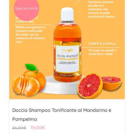
Special price!
Doccia Shampoo Tonificante al Mandarino e
Pompelmo
Il
Il
19,00
€
24,00
€