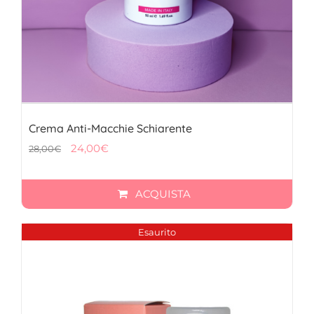
Crema Anti-Macchie Schiarente
Il
Il
24,00
€
28,00
€
prezzo
prezzo
originale
attuale
ACQUISTA
era:
è:
28,00€.
24,00€.
Esaurito