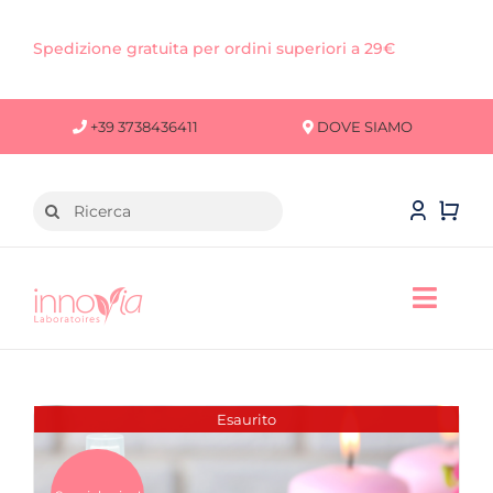
Salta
al
Spedizione gratuita per ordini superiori a 29€
contenuto
+39 3738436411
DOVE SIAMO
Cerca
per:
Toggl
Navig
VISO
CORPO
Esaurito
CAPELLI