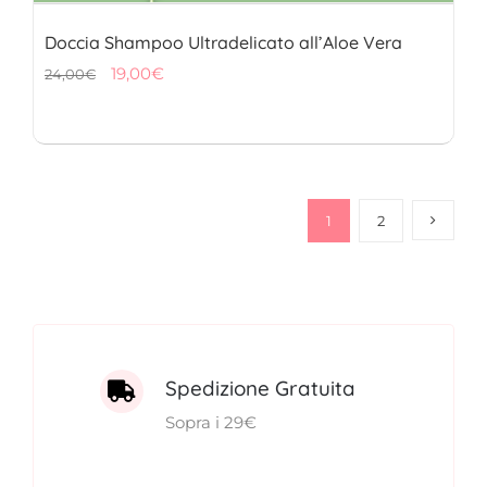
Doccia Shampoo Ultradelicato all’Aloe Vera
Il
Il
19,00
€
24,00
€
prezzo
prezzo
originale
attuale
era:
è:
24,00€.
19,00€.
1
2
Spedizione Gratuita
Sopra i 29€