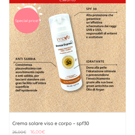
29,00€.
9,90€.
Special price!
Crema solare viso e corpo – spf30
Il
Il
16,00
€
26,00
€