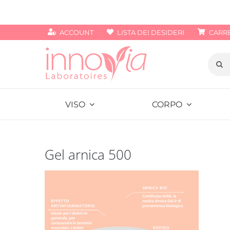
Salta
al
ACCOUNT
LISTA DEI DESIDERI
CARR
contenuto
Cerca
per:
VISO
CORPO
Gel arnica 500