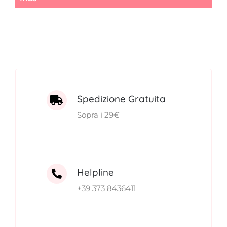
28,00€.
24,00€.
Spedizione Gratuita
Sopra i 29€
Helpline
+39 373 8436411