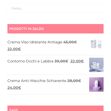
PRODOTTI IN SALDO
Crema Viso Idratante Antiage
45,00
€
Il
Il
22,00
€
prezzo
prezzo
Il
Il
Contorno Occhi e Labbra
39,00
€
22,00
€
originale
attuale
prezzo
prezzo
era:
è:
originale
attuale
45,00€.
22,00€.
Crema Anti-Macchie Schiarente
28,00
€
era:
è:
Il
Il
24,00
€
39,00€.
22,00€.
prezzo
prezzo
originale
attuale
era:
è:
TAGS