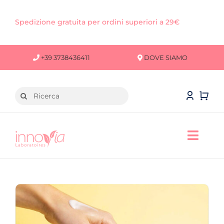
Salta
al
Spedizione gratuita per ordini superiori a 29€
contenuto
+39 3738436411
DOVE SIAMO
Cerca
per:
Toggl
Navig
VISO
CORPO
CAPELLI