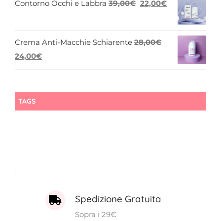
Il
Il
Contorno Occhi e Labbra
39,00
€
22,00
€
originale
attuale
prezzo
prezzo
era:
è:
originale
attuale
45,00€.
22,00€.
Crema Anti-Macchie Schiarente
28,00
€
era:
è:
Il
Il
24,00
€
39,00€.
22,00€.
prezzo
prezzo
originale
attuale
era:
è:
TAGS
28,00€.
24,00€.
Spedizione Gratuita
Sopra i 29€