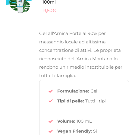
100ml
13,50
€
FITOTERAPICI
SOLARI
Gel all'Arnica
Forte al
90%
per
massaggio locale ad
altissima
CHI SIAMO
concentrazione di attivi
. Le proprietà
riconosciute dell’
Arnica Montana
lo
rendono un rimedio insostituibile per
tutta la famiglia.
Formulazione:
Gel
Tipi di pelle:
Tutti i tipi
Volume:
100 mL
Vegan Friendly
:
Si