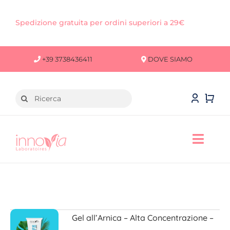
Salta
al
Spedizione gratuita per ordini superiori a 29€
contenuto
+39 3738436411
DOVE SIAMO
Cerca
per:
Toggl
Navig
VISO
CORPO
Gel all’Arnica – Alta Concentrazione –
CAPELLI