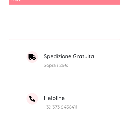
28,00€.
24,00€.
Spedizione Gratuita
Sopra i 29€
Helpline
+39 373 8436411