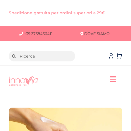
Salta
al
Spedizione gratuita per ordini superiori a 29€
contenuto
+39 3738436411
DOVE SIAMO
Cerca
per:
Toggl
Navig
VISO
CORPO
CAPELLI