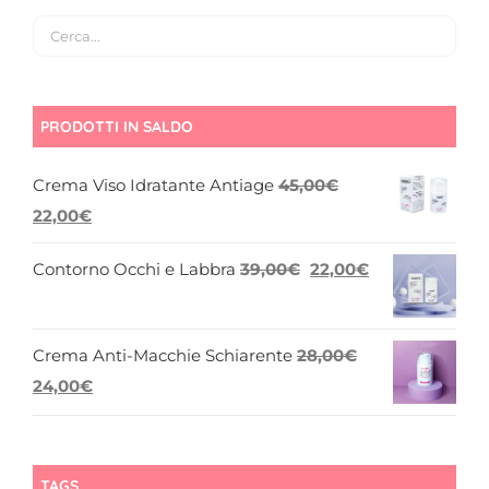
PRODOTTI IN SALDO
Crema Viso Idratante Antiage
45,00
€
Il
Il
22,00
€
prezzo
prezzo
Il
Il
Contorno Occhi e Labbra
39,00
€
22,00
€
originale
attuale
prezzo
prezzo
era:
è:
originale
attuale
45,00€.
22,00€.
Crema Anti-Macchie Schiarente
28,00
€
era:
è:
Il
Il
24,00
€
39,00€.
22,00€.
prezzo
prezzo
originale
attuale
era:
è:
TAGS