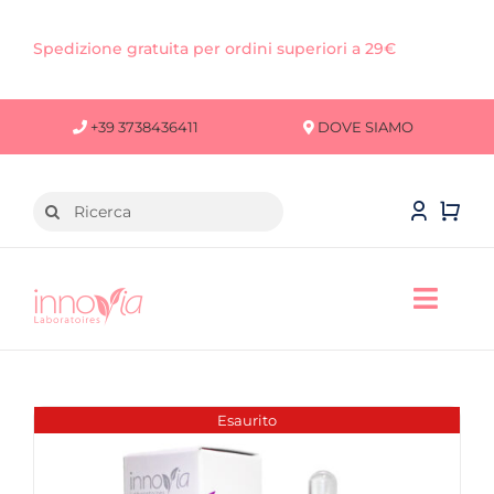
Salta
al
Spedizione gratuita per ordini superiori a 29€
contenuto
+39 3738436411
DOVE SIAMO
Cerca
per:
Toggl
Navig
VISO
CORPO
Esaurito
CAPELLI