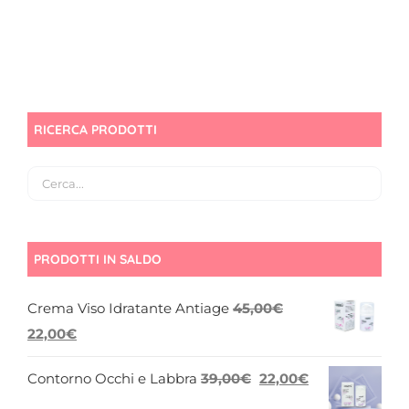
RICERCA PRODOTTI
PRODOTTI IN SALDO
Crema Viso Idratante Antiage
45,00
€
Il
Il
22,00
€
prezzo
prezzo
Il
Il
Contorno Occhi e Labbra
39,00
€
22,00
€
originale
attuale
prezzo
prezzo