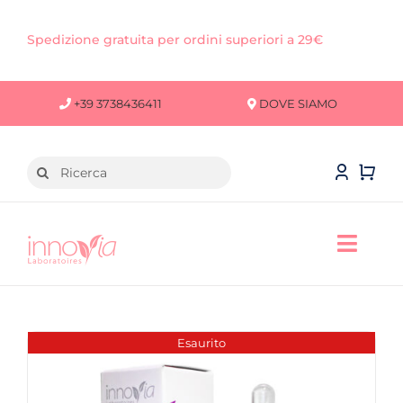
Salta
al
Spedizione gratuita per ordini superiori a 29€
contenuto
+39 3738436411
DOVE SIAMO
Cerca
per:
Toggl
Navig
VISO
CORPO
Esaurito
CAPELLI