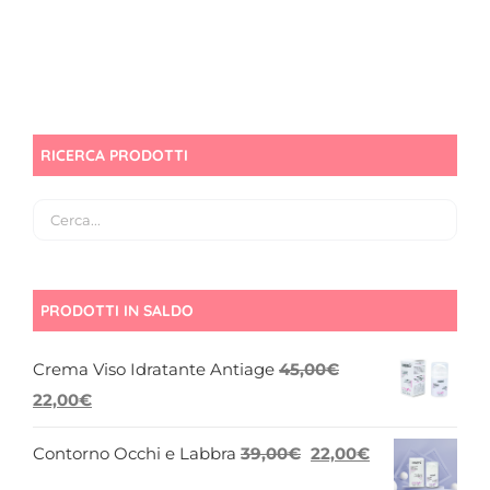
RICERCA PRODOTTI
PRODOTTI IN SALDO
Crema Viso Idratante Antiage
45,00
€
Il
Il
22,00
€
prezzo
prezzo
Il
Il
Contorno Occhi e Labbra
39,00
€
22,00
€
originale
attuale
prezzo
prezzo