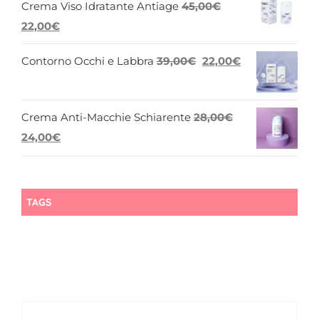
Crema Viso Idratante Antiage
45,00
€
Il
Il
22,00
€
prezzo
prezzo
Il
Il
Contorno Occhi e Labbra
39,00
€
22,00
€
originale
attuale
prezzo
prezzo
era:
è:
originale
attuale
45,00€.
22,00€.
Crema Anti-Macchie Schiarente
28,00
€
era:
è:
Il
Il
24,00
€
39,00€.
22,00€.
prezzo
prezzo
originale
attuale
era:
è:
TAGS
28,00€.
24,00€.