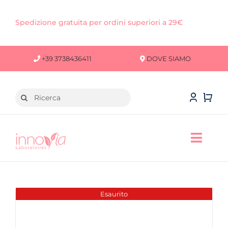
Salta
al
Spedizione gratuita per ordini superiori a 29€
contenuto
+39 3738436411
DOVE SIAMO
Cerca
per:
Toggl
Navig
VISO
CORPO
Esaurito
CAPELLI