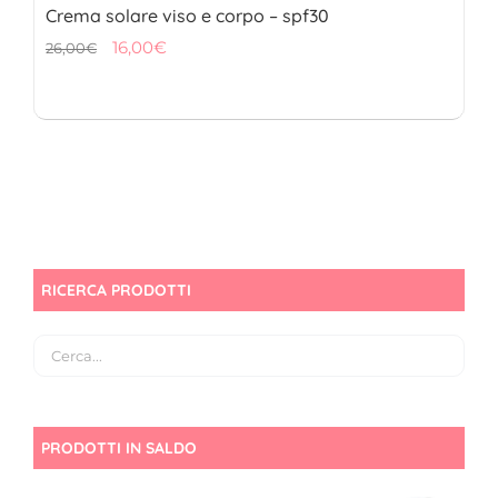
Crema solare viso e corpo – spf30
Il
Il
16,00
€
26,00
€
prezzo
prezzo
originale
attuale
era:
è:
26,00€.
16,00€.
RICERCA PRODOTTI
PRODOTTI IN SALDO