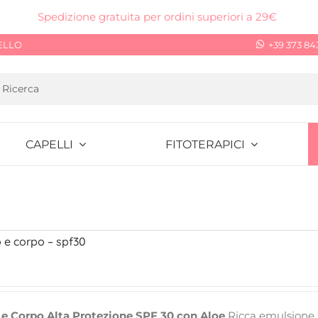
Spedizione gratuita per ordini superiori a 29€
ELLO
+39 373 84
CAPELLI
FITOTERAPICI
 e corpo – spf30
ezzo
tuale
 e Corpo Alta Protezione SPF 30 con Aloe
Ricca emulsione