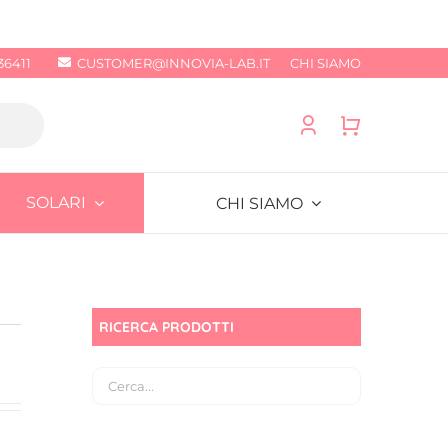
36411
CUSTOMER@INNOVIA-LAB.IT
CHI SIAMO
SOLARI
CHI SIAMO
RICERCA PRODOTTI