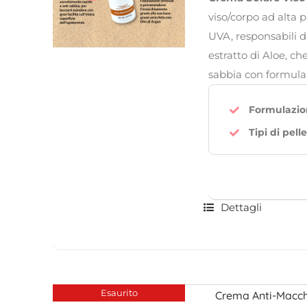
era:
è:
viso/corpo ad alta 
26,00€.
16
UVA, responsabili d
estratto di Aloe, c
sabbia con formula
Formulazio
Tipi di pelle
Dettagli
Esaurito
Crema Anti-Macchi