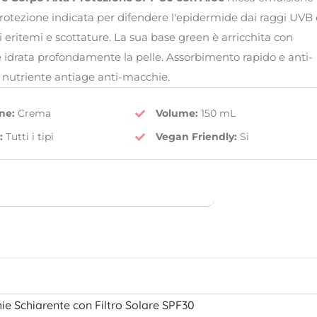
protezione indicata per difendere l'epidermide dai raggi UVB 
,00€.
i eritemi e scottature. La sua base green è arricchita con
he idrata profondamente la pelle. Assorbimento rapido e anti-
 nutriente antiage anti-macchie.
ne:
Crema
Volume:
150 mL
:
Tutti i tipi
Vegan Friendly
:
Si
e Schiarente con Filtro Solare SPF30