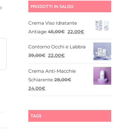
PRODOTTI IN SALDO
e
Crema Viso Idratante
Il
Il
Antiage
45,00
€
22,00
€
prezzo
prezzo
Contorno Occhi e Labbra
originale
attuale
Il
Il
39,00
€
22,00
€
era:
è:
prezzo
prezzo
45,00€.
22,00€.
Crema Anti-Macchie
originale
attuale
Schiarente
28,00
€
era:
è:
Il
Il
24,00
€
39,00€.
22,00€.
prezzo
prezzo
originale
attuale
era:
è:
TAGS
28,00€.
24,00€.