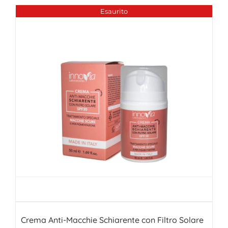
era:
è:
Esaurito
26,00€.
16,00€.
Crema Anti-Macchie Schiarente con Filtro Solare