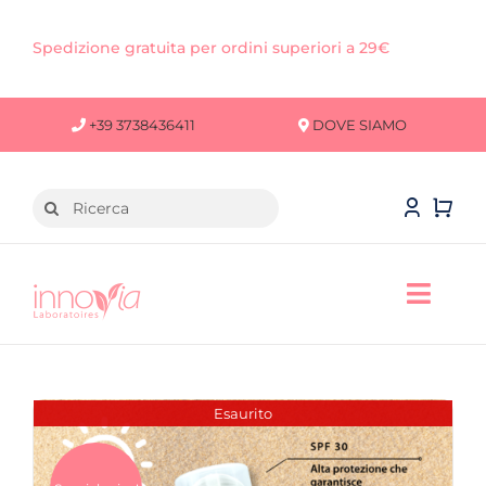
Salta
al
Spedizione gratuita per ordini superiori a 29€
contenuto
+39 3738436411
DOVE SIAMO
Cerca
per:
Toggl
Navig
VISO
CORPO
Esaurito
CAPELLI