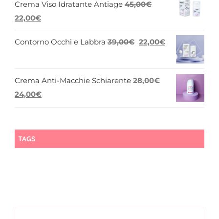
Crema Viso Idratante Antiage
45,00
€
Il
Il
22,00
€
prezzo
prezzo
Il
Il
Contorno Occhi e Labbra
39,00
€
22,00
€
originale
attuale
prezzo
prezzo
era:
è:
originale
attuale
45,00€.
22,00€.
Crema Anti-Macchie Schiarente
28,00
€
era:
è:
Il
Il
24,00
€
39,00€.
22,00€.
prezzo
prezzo
originale
attuale
era:
è:
TAGS
28,00€.
24,00€.