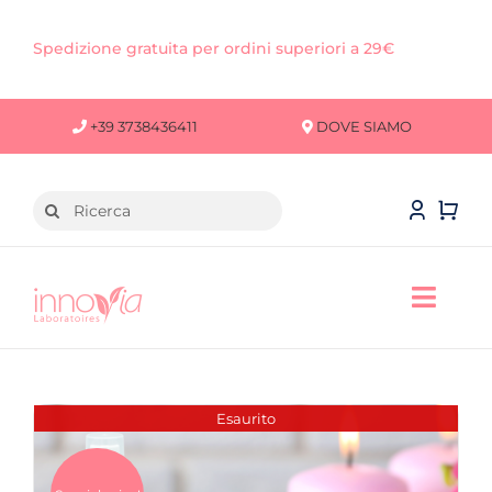
Salta
al
Spedizione gratuita per ordini superiori a 29€
contenuto
+39 3738436411
DOVE SIAMO
Cerca
per:
Toggl
Navig
VISO
CORPO
Esaurito
CAPELLI