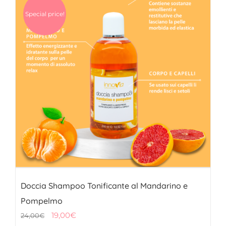
Special price!
Doccia Shampoo Tonificante al Mandarino e
Pompelmo
Il
Il
19,00
€
24,00
€