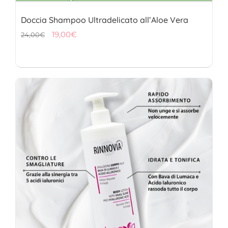
Doccia Shampoo Ultradelicato all’Aloe Vera
Il
Il
19,00
€
24,00
€
prezzo
prezzo
originale
attuale
era:
è:
24,00€.
19,00€.