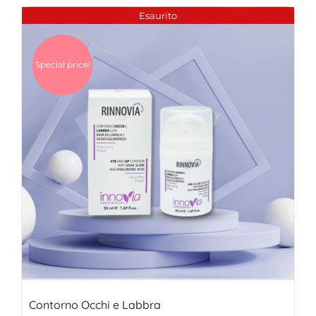
era:
è:
Esaurito
24,00€.
16,00€.
Special price!
Contorno Occhi e Labbra