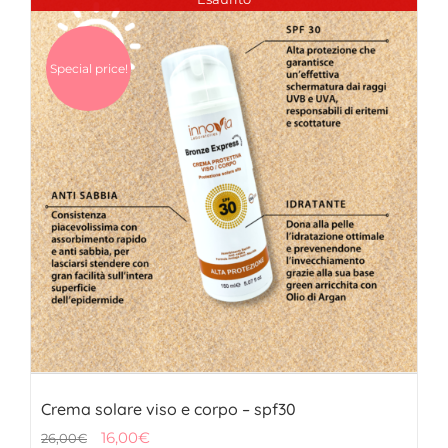
29,00€.
9,90€.
Special price!
Crema solare viso e corpo – spf30
Il
Il
16,00
€
26,00
€