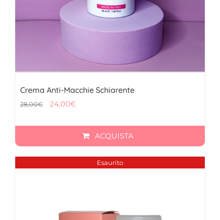
Crema Anti-Macchie Schiarente
Il
Il
24,00
€
28,00
€
prezzo
prezzo
originale
attuale
ACQUISTA
era:
è:
28,00€.
24,00€.
Esaurito