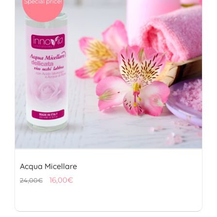
Special price!
FITOTERAPICI
SOLARI
CHI SIAMO
Acqua Micellare
Il
Il
16,00
€
24,00
€
prezzo
prezzo
originale
attuale