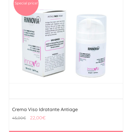
Special price!
Crema Viso Idratante Antiage
Il
Il
22,00
€
45,00
€
prezzo
prezzo