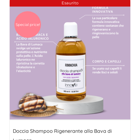
Esaurito
24,00€.
19,00€.
Special price!
Doccia Shampoo Rigenerante alla Bava di