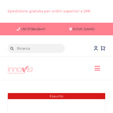
Salta
al
Spedizione gratuita per ordini superiori a 29€
contenuto
+39 3738436411
DOVE SIAMO
Cerca
per:
Toggl
Navig
VISO
CORPO
Esaurito
CAPELLI