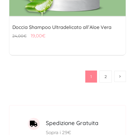
Doccia Shampoo Ultradelicato all’Aloe Vera
Il
Il
19,00
€
24,00
€
prezzo
prezzo
originale
attuale
era:
è:
24,00€.
19,00€.
1
2
Spedizione Gratuita
Sopra i 29€