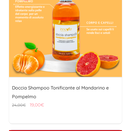
Doccia Shampoo Tonificante al Mandarino e
Pompelmo
Il
Il
19,00
€
24,00
€
prezzo
prezzo
originale
attuale
era:
è: